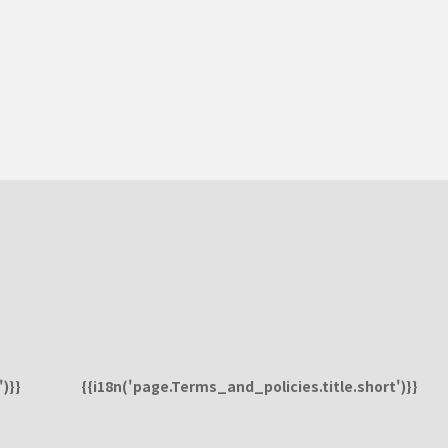
)}}
{{i18n('page.Terms_and_policies.title.short')}}