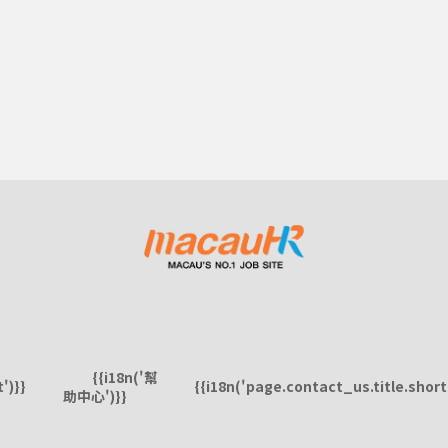
{{i18n('幫
')}}
{{i18n('page.contact_us.title.short'
助中心')}}