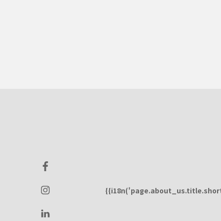
{{i18n('page.about_us.title.short