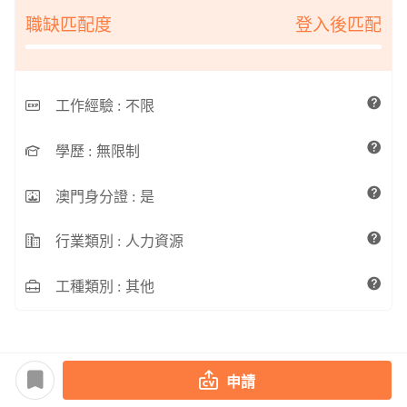
職缺匹配度
登入後匹配
工作經驗 :
不限
學歷 :
無限制
澳門身分證 :
是
行業類別 :
人力資源
工種類別 :
其他
申請