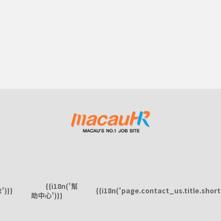
{{i18n('幫
')}}
{{i18n('page.contact_us.title.short'
助中心')}}