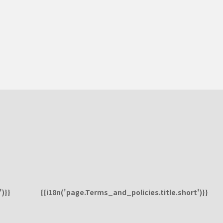
)}}
{{i18n('page.Terms_and_policies.title.short')}}