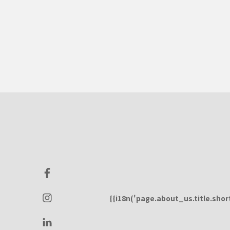
{{i18n('page.about_us.title.short